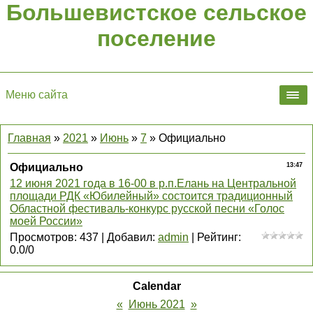
Большевистское сельское
поселение
Меню сайта
Главная
»
2021
»
Июнь
»
7
» Официально
Официально
13:47
12 июня 2021 года в 16-00 в р.п.Елань на Центральной
площади РДК «Юбилейный» состоится традиционный
Областной фестиваль-конкурс русской песни «Голос
моей России»
Просмотров
:
437
|
Добавил
:
admin
|
Рейтинг
:
0.0
/
0
Calendar
«
Июнь 2021
»