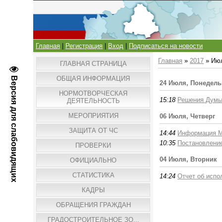
Главная
|
Регистрация
|
Вход
|
Подписаться на новости
Главная
»
2017
»
Ию
ГЛАВНАЯ СТРАНИЦА
ОБЩАЯ ИНФОРМАЦИЯ
Версия для слабовидящих
24 Июля, Понедел
НОРМОТВОРЧЕСКАЯ
15:18
Решения Думы 
ДЕЯТЕЛЬНОСТЬ
МЕРОПРИЯТИЯ
06 Июля, Четверг
ЗАЩИТА ОТ ЧС
14:44
Информация М
10:35
Постановлени
ПРОВЕРКИ
04 Июля, Вторник
ОФИЦИАЛЬНО
СТАТИСТИКА
14:24
Отчет об испо
КАДРЫ
ОБРАЩЕНИЯ ГРАЖДАН
ГРАДОСТРОИТЕЛЬНОЕ ЗО...