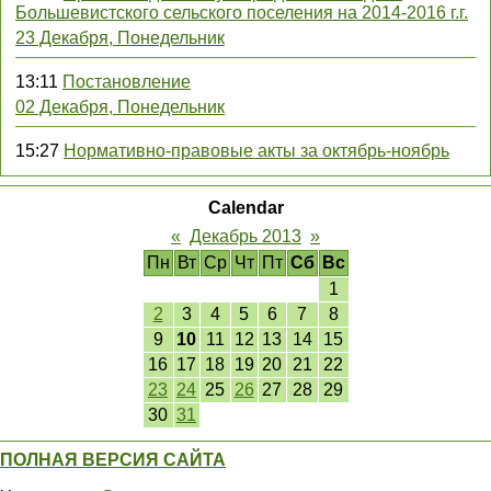
Большевистского сельского поселения на 2014-2016 г.г.
23 Декабря, Понедельник
13:11
Постановление
02 Декабря, Понедельник
15:27
Нормативно-правовые акты за октябрь-ноябрь
Calendar
«
Декабрь 2013
»
Пн
Вт
Ср
Чт
Пт
Сб
Вс
1
2
3
4
5
6
7
8
9
10
11
12
13
14
15
16
17
18
19
20
21
22
23
24
25
26
27
28
29
30
31
ПОЛНАЯ ВЕРСИЯ САЙТА