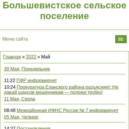
Большевистское сельское
поселение
Меню сайта
Главная
»
2022
»
Май
30 Мая, Понедельник
11:22
ПФР информирует
10:24
Прокуратура Еланского района разъясняет: Не
давай шансов мошенникам — положи трубку!
11 Мая, Среда
08:48
Межрайонная ИФНС России № 7 информирует
05 Мая, Четверг
14:27
Постановления