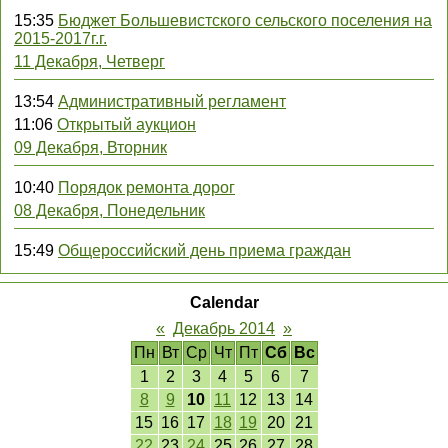
15:35
Бюджет Большевистского сельского поселения на
2015-2017г.г.
11 Декабря, Четверг
13:54
Административный регламент
11:06
Открытый аукцион
09 Декабря, Вторник
10:40
Порядок ремонта дорог
08 Декабря, Понедельник
15:49
Общероссийский день приема граждан
Calendar
«
Декабрь 2014
»
Пн
Вт
Ср
Чт
Пт
Сб
Вс
1
2
3
4
5
6
7
8
9
10
11
12
13
14
15
16
17
18
19
20
21
22
23
24
25
26
27
28