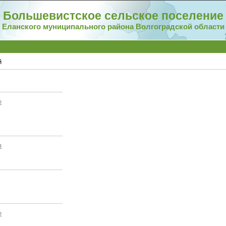
Большевистское сельское поселение
Еланского муниципального района Волгоградской области
й
е
я
е