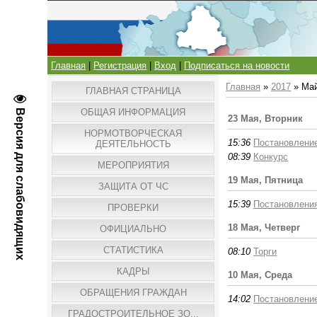
Главная
|
Регистрация
|
Вход
|
Подписаться на новости
Главная
»
2017
»
Ма
ГЛАВНАЯ СТРАНИЦА
ОБЩАЯ ИНФОРМАЦИЯ
Версия для слабовидящих
23 Мая, Вторник
НОРМОТВОРЧЕСКАЯ
15:36
Постановлени
ДЕЯТЕЛЬНОСТЬ
08:39
Конкурс
МЕРОПРИЯТИЯ
19 Мая, Пятница
ЗАЩИТА ОТ ЧС
15:39
Постановлени
ПРОВЕРКИ
18 Мая, Четверг
ОФИЦИАЛЬНО
СТАТИСТИКА
08:10
Торги
КАДРЫ
10 Мая, Среда
ОБРАЩЕНИЯ ГРАЖДАН
14:02
Постановлени
ГРАДОСТРОИТЕЛЬНОЕ ЗО...