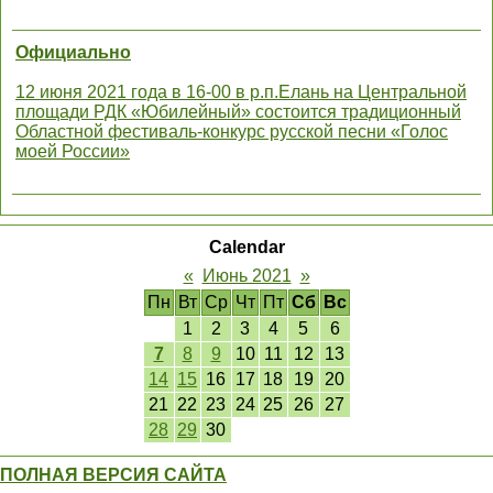
Официально
12 июня 2021 года в 16-00 в р.п.Елань на Центральной
площади РДК «Юбилейный» состоится традиционный
Областной фестиваль-конкурс русской песни «Голос
моей России»
Calendar
«
Июнь 2021
»
Пн
Вт
Ср
Чт
Пт
Сб
Вс
1
2
3
4
5
6
7
8
9
10
11
12
13
14
15
16
17
18
19
20
21
22
23
24
25
26
27
28
29
30
ПОЛНАЯ ВЕРСИЯ САЙТА