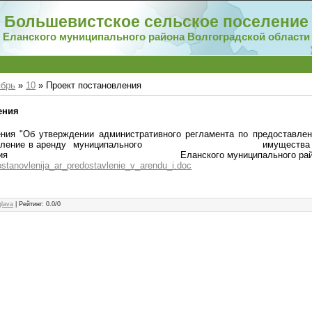
Большевистское сельское поселение
Еланского муниципального района Волгоградской области
ябрь
»
10
» Проект постановления
ения
ения "Об утверждении административного регламента по предоставле
оставление в аренду муниципального имущества Бо
оселения Еланского муниципального района В
ostanovlenija_ar_predostavlenie_v_arendu_i.doc
glava
|
Рейтинг
:
0.0
/
0