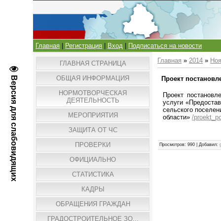
Главная
|
Регистрация
|
Вход
|
Подписаться на новости
Главная
»
2014
»
Но
ГЛАВНАЯ СТРАНИЦА
ОБЩАЯ ИНФОРМАЦИЯ
Версия для слабовидящих
Проект постановл
НОРМОТВОРЧЕСКАЯ
Проект постановл
ДЕЯТЕЛЬНОСТЬ
услуги «Пред
сельского п
МЕРОПРИЯТИЯ
области»
/proekt_p
ЗАЩИТА ОТ ЧС
ПРОВЕРКИ
Просмотров
: 990 |
Добавил
:
ОФИЦИАЛЬНО
СТАТИСТИКА
КАДРЫ
ОБРАЩЕНИЯ ГРАЖДАН
ГРАДОСТРОИТЕЛЬНОЕ ЗО...