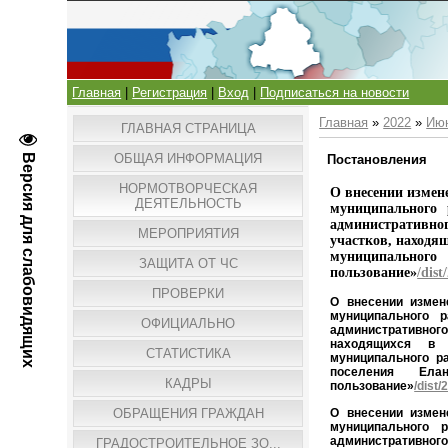
Главная
|
Регистрация
|
Вход
|
Подписаться на новости
Главная
»
2022
»
Ию
ГЛАВНАЯ СТРАНИЦА
ОБЩАЯ ИНФОРМАЦИЯ
Версия для слабовидящих
Постановления
НОРМОТВОРЧЕСКАЯ
О внесении измен
ДЕЯТЕЛЬНОСТЬ
муниципального
административно
МЕРОПРИЯТИЯ
участков, находя
муниципально
ЗАЩИТА ОТ ЧС
пользование»
/dis
ПРОВЕРКИ
О внесении измен
муниципального 
ОФИЦИАЛЬНО
административного
находящихся в м
СТАТИСТИКА
муниципального р
поселения Ела
КАДРЫ
пользование»
/dist
О внесении измен
ОБРАЩЕНИЯ ГРАЖДАН
муниципального 
административног
ГРАДОСТРОИТЕЛЬНОЕ ЗО...