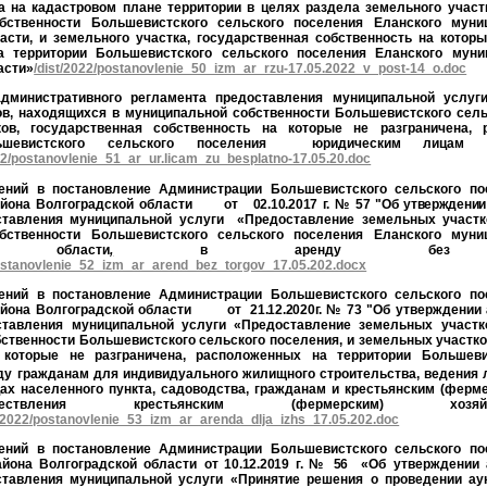
а на кадастровом плане территории в целях раздела земельного участ
бственности Большевистского сельского поселения Еланского муни
асти, и земельного участка, государственная собственность на которы
а территории Большевистского сельского поселения Еланского муни
асти»
/dist/2022/postanovlenie_50_izm_ar_rzu-17.05.2022_v_post-14_o.doc
дминистративного регламента предоставления муниципальной услу
в, находящихся в муниципальной собственности Большевистского сель
ов, государственная собственность на которые не разграничена,
льшевистского сельского поселения юридическим лицам в
022/postanovlenie_51_ar_ur.licam_zu_besplatno-17.05.20.doc
ений в постановление Администрации Большевистского сельского по
района Волгоградской области
от 02.10.2017 г. № 57 "Об утверждении
ставления муниципальной услуги
«
Предоставление земельных участк
бственности Большевистского сельского поселения Еланского муни
ой области
,
в аренду без пров
postanovlenie_52_izm_ar_arend_bez_torgov_17.05.202.docx
ений в постановление Администрации Большевистского сельского по
района Волгоградской области
от 21.12.2020г. № 73 "
Об утверждении 
ставления муниципальной услуги «Предоставление земельных участк
ственности Большевистского сельского поселения, и земельных участко
 которые не разграничена, расположенных на территории Большеви
нду
гражданам для индивидуального жилищного строительства, ведения 
цах населенного пункта, садоводства, гражданам и крестьянским (ферм
твления крестьянским (фермерским) хозя
t/2022/postanovlenie_53_izm_ar_arenda_dlja_izhs_17.05.202.doc
ений в постановление Администрации Большевистского сельского по
айона Волгоградской области
от 10.12.2019 г. № 56
«Об утверждении 
ставления муниципальной услуги «Принятие решения о проведении ау