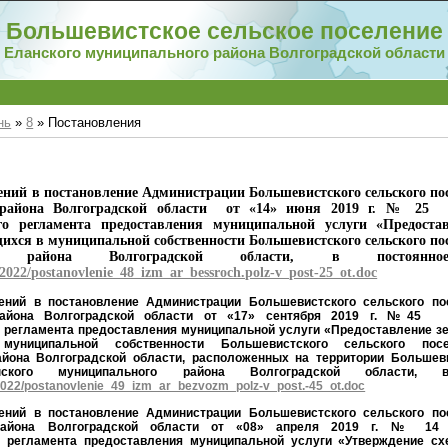
Большевистское сельское поселение
Еланского муниципального района Волгоградской области
нь
»
8
» Постановления
ений в постановление Администрации Большевистского сельского по
 района Волгоградской области от «14» июня 2019 г. № 25 
го регламента предоставления муниципальной услуги «Предоста
щихся в муниципальной собственности Большевистского сельского по
го района Волгоградской области, в постоянное
t/2022/postanovlenie_48_izm_ar_bessroch.polz-v_post-25_ot.doc
ений в постановление Администрации Большевистского сельского по
района Волгоградской области от «17» сентября 2019 г. №45
 регламента предоставления муниципальной услуги «Предоставление з
униципальной собственности Большевистского сельского посе
айона Волгоградской области, расположенных на территории Большеви
нского муниципального района Волгоградской области, в
/2022/postanovlenie_49_izm_ar_bezvozm_polz-v_post.-45_ot.doc
ений в постановление Администрации Большевистского сельского по
района Волгоградской области от «08» апреля 2019 г. № 14 
о регламента предоставления муниципальной услуги «Утверждение с