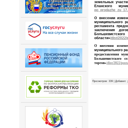
земельных участк
Еланского муни
po_prodazhe_zu_17.
О внесении измен
муниципального р
регламента
предо
заключения дого
Большевистско
области»
/dist/202
О внесении измен
муниципального ра
предоставления мун
Большевистского се
торгов»
/dist/2022/po
Просмотров
: 339 |
Добавил
: