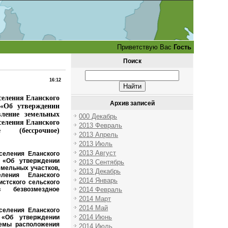
Приветствую Вас
Гость
Поиск
16:12
селения Еланского
Архив записей
«Об утверждении
вление земельных
000 Декабрь
селения Еланского
2013 Февраль
 (бессрочное)
2013 Апрель
2013 Июль
2013 Август
селения Еланского
 «Об утверждении
2013 Сентябрь
емельных участков,
2013 Декабрь
ления Еланского
2014 Январь
стского сельского
 безвозмездное
2014 Февраль
2014 Март
2014 Май
селения Еланского
2014 Июнь
«Об утверждении
хемы расположения
2014 Июль