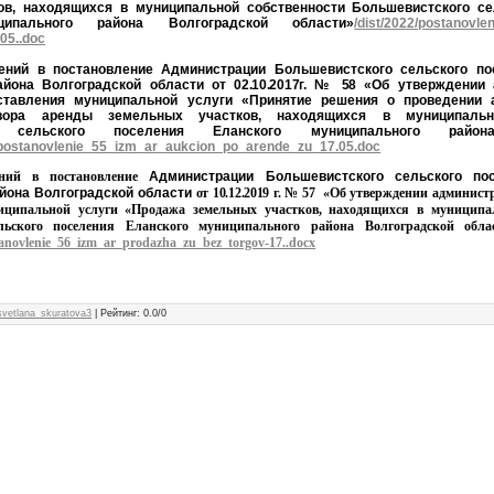
ов, находящихся в муниципальной собственности Большевистского се
ципального района Волгоградской области»
/dist/2022/postanovl
05..doc
ений в постановление Администрации Большевистского сельского по
айона Волгоградской области
от 02.10.2017г. № 58 «
Об утверждении 
ставления муниципальной услуги «
Принятие решения о проведении 
вора аренды земельных участков, находящихся в муниципальн
го сельского поселения Еланского муниципального района
2/postanovlenie_55_izm_ar_aukcion_po_arende_zu_17.05.doc
ений в постановление
Администрации Большевистского сельского по
йона Волгоградской области
от 10.12.2019 г. № 57 «
Об утверждении администр
иципальной услуги «Продажа земельных участков, находящихся в муниципа
льского поселения Еланского муниципального района Волгоградской обла
stanovlenie_56_izm_ar_prodazha_zu_bez_torgov-17..docx
svetlana_skuratova3
|
Рейтинг
:
0.0
/
0