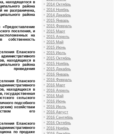
ка, находящегося в
2014 Октябрь
ципального района
2014 Ноябрь
й не разграничена,
ципального района
2014 Декабрь
2015 Январь
2015 Февраль
ги
«Предоставление
2015 Март
ского поселения, и
 расположенных на
2015 Апрель
 собственность
2015 Май
2015 Июнь
селения Еланского
2015 Июль
 административного
2015 Октябрь
ов, находящихся в
2015 Ноябрь
ципального района
едения
2015 Декабрь
2016 Январь
2016 Февраль
селения Еланского
2016 Март
административного
ов, находящихся в
2016 Апрель
в, государственная
2016 Май
стского сельского
2016 Июнь
личного подсобного
2016 Июль
ерским) хозяйствам
йством его
2016 Август
2016 Сентябрь
2016 Октябрь
селения Еланского
административного
2016 Ноябрь
кциона по продаже
2016 Декабрь