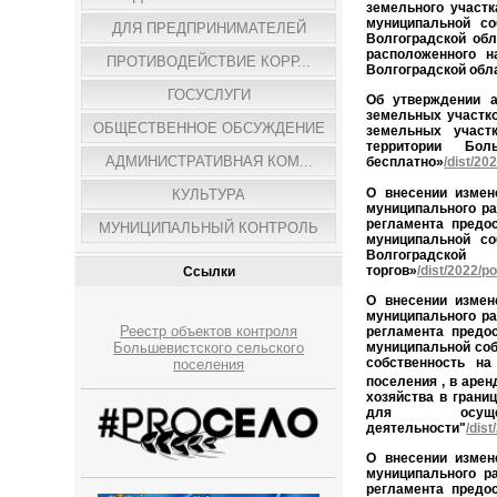
земельного
участк
муниципальной со
ДЛЯ ПРЕДПРИНИМАТЕЛЕЙ
Волгоградской обл
расположенного н
ПРОТИВОДЕЙСТВИЕ КОРР...
Волгоградской обл
ГОСУСЛУГИ
Об утверждении а
земельных участко
ОБЩЕСТВЕННОЕ ОБСУЖДЕНИЕ
земельных участк
территории Бо
АДМИНИСТРАТИВНАЯ КОМ...
бесплатно»
/dist/2
О внесении измен
КУЛЬТУРА
муниципального 
регламента предо
МУНИЦИПАЛЬНЫЙ КОНТРОЛЬ
муниципальной со
Волгоградск
торгов»
/dist/2022/
Ссылки
О внесении измен
муниципального 
Реестр объектов контроля
регламента предо
муниципальной соб
Большевистского сельского
собственность на
поселения
поселения
, в аре
хозяйства в грани
для осущес
деятельности"
/dis
О внесении измен
муниципального р
регламента предо