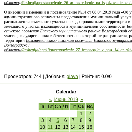
области
»
/Reshenija/postanovlenie_26_ar_razreshenie_na_ispolzovanie_ze.d
О внесении изменений в постановление №14 от 08.04.2019 года
«Об у
административного регламента предоставления муниципальной услуг
расположения земельного
участка на кадастровом плане территории в 
земельного участка, находящегося в муниципальной собственности
Бо
сельского поселения Еланского муниципального района Волгоградской о
участка, государственная собственность на который не разграничена, 
территории
Большевистского сельского поселения Еланского муниципал
Волгоградской
области»
/Reshenija/npa19/postanovlenie_27_izmenenija_v_post_14_ar_sk
Просмотров
:
744
|
Добавил
:
glava
|
Рейтинг
:
0.0
/
0
Calendar
«
Июнь 2019
»
Пн
Вт
Ср
Чт
Пт
Сб
Вс
1
2
3
4
5
6
7
8
9
10
11
12
13
14
15
16