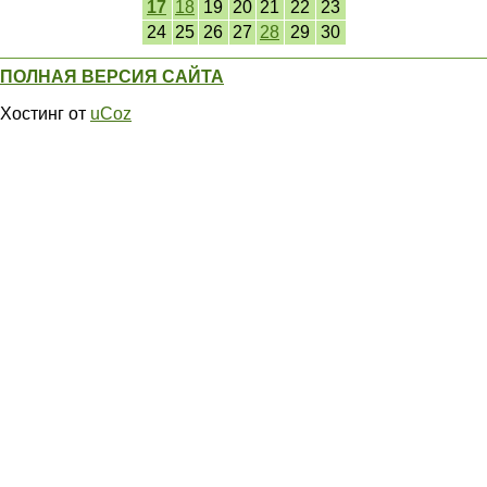
17
18
19
20
21
22
23
24
25
26
27
28
29
30
ПОЛНАЯ ВЕРСИЯ САЙТА
Хостинг от
uCoz