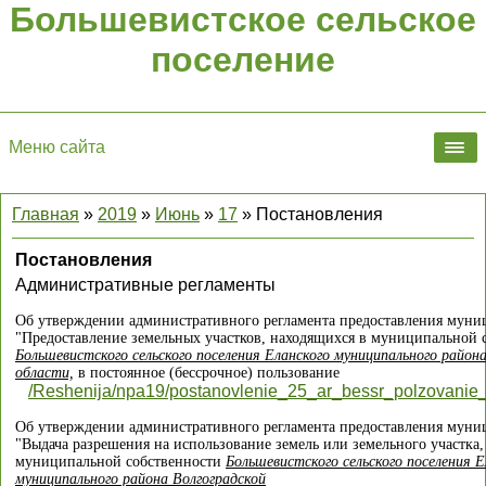
Большевистское сельское
поселение
Меню сайта
Главная
»
2019
»
Июнь
»
17
» Постановления
Постановления
Административные регламенты
Об утверждении административного регламента предоставления муни
"Предоставление земельных участков, находящихся в муниципальной 
Большевистского сельского поселения Еланского муниципального район
области,
в постоянное (бессрочное) пользование
/Reshenija/npa19/postanovlenie_25_ar_bessr_polzovani
Об утверждении административного регламента предоставления муни
"Выдача разрешения на использование земель или земельного участка,
муниципальной собственности
Большевистского сельского поселения Е
муниципального района Волгоградской