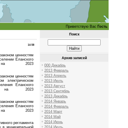
Приветствую Вас
Гость
Поиск
14:58
 законом ценностям
Архив записей
селении Еланского
и
на 2023
000 Декабрь
2013 Февраль
2013 Апрель
 законом ценностям
ом электрическом
2013 Июль
селения
Еланского
2013 Август
ти
на 2023
2013 Сентябрь
2013 Декабрь
2014 Январь
 законом ценностям
селения Еланского
2014 Февраль
и
на 2023
2014 Март
2014 Май
2014 Июнь
ивного регламента
2014 Июль
 в муниципальной