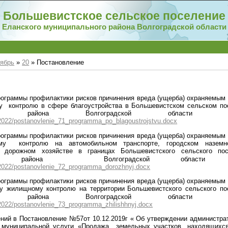
Большевистское сельское поселение
Еланского муниципального района Волгоградской области
ябрь
»
20
» Постановление
рограммы профилактики
рисков причинения вреда (ущерба) охраняемым
у контролю в сфере благоустройства в
Большевистском
сельском по
льного района Волгоградской област
/2022/postanovlenie_71_programma_po_blagoustrojstvu.docx
рограммы профилактики
рисков причинения вреда (ущерба) охраняемым
ному контролю
на автомобильном транспорте
,
городском наземн
дорожном хозяйстве в границах
Большевистского
сельского по
льного района Волгоградской облас
/2022/postanovlenie_72_programma_dorozhnyj.docx
рограммы профилактики
рисков причинения вреда (ущерба) охраняемым
у жилищному контролю на территории
Большевистского
сельского по
льного района Волгоградской област
/2022/postanovlenie_73_programma_zhilishhnyj.docx
ений в Постановление №
57
от 1
0
.12.2019г «
Об утверждении администрат
муниципальной услуги «Продажа земельных участков, находящихся