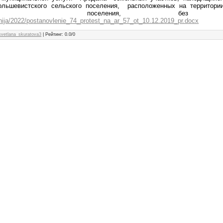
ольшевистского
сельского поселения, расположенных на территор
ого поселения, без про
nija/2022/postanovlenie_74_protest_na_ar_57_ot_10.12.2019_pr.docx
svetlana_skuratova3
|
Рейтинг
:
0.0
/
0