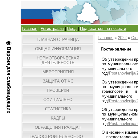
Главная
|
Регистрация
|
Вход
|
Подписаться на новости
Главная
»
2022
»
Окт
ГЛАВНАЯ СТРАНИЦА
ОБЩАЯ ИНФОРМАЦИЯ
Версия для слабовидящих
Постановление
НОРМОТВОРЧЕСКАЯ
Об утверждении
п
ДЕЯТЕЛЬНОСТЬ
по муниципальном
муниципа
МЕРОПРИЯТИЯ
год
/Postanovlenija
ЗАЩИТА ОТ ЧС
Об утверждении
п
по муниципаль
ПРОВЕРКИ
транспорте
и в 
муниципа
ОФИЦИАЛЬНО
год
/Postanovlenija
СТАТИСТИКА
Об утверждении
п
по муниципальном
КАДРЫ
муниципа
год
/Postanovlenija
ОБРАЩЕНИЯ ГРАЖДАН
О внесении измен
ГРАДОСТРОИТЕЛЬНОЕ ЗО...
предоставления 