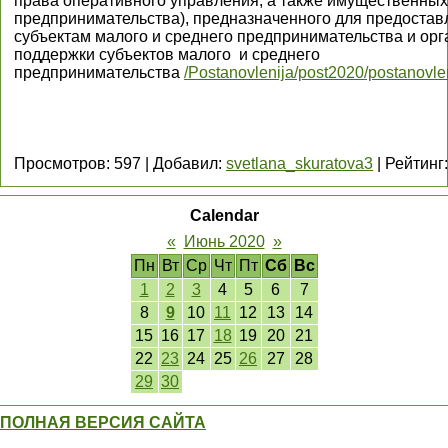
права оперативного управления, а также имущественных 
предпринимательства), предназначенного для предоставл
субъектам малого и среднего предпринимательства и о
поддержки субъектов малого и среднего
предпринимательства
/Postanovlenija/post2020/postanov
Просмотров
:
597
|
Добавил
:
svetlana_skuratova3
|
Рейтинг
:
Calendar
«
Июнь 2020
»
Пн
Вт
Ср
Чт
Пт
Сб
Вс
1
2
3
4
5
6
7
8
9
10
11
12
13
14
15
16
17
18
19
20
21
22
23
24
25
26
27
28
29
30
ПОЛНАЯ ВЕРСИЯ САЙТА