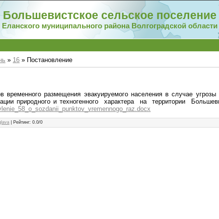
Большевистское сельское поселение
Еланского муниципального района Волгоградской области
нь
»
16
» Постановление
ов временного размещения эвакуируемого населения в случае угрозы 
уации природного и техногенного характера на территории Большеви
vlenie_58_o_sozdanii_punktov_vremennogo_raz.docx
glava
|
Рейтинг
:
0.0
/
0