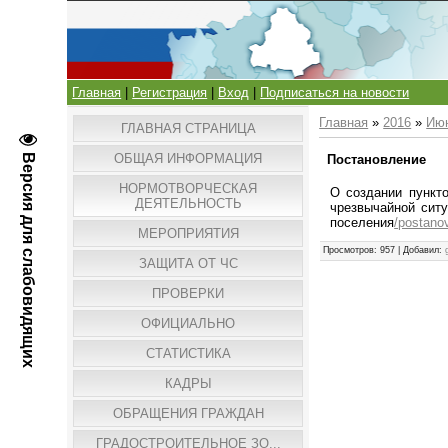
Главная
|
Регистрация
|
Вход
|
Подписаться на новости
Главная
»
2016
»
Ию
ГЛАВНАЯ СТРАНИЦА
ОБЩАЯ ИНФОРМАЦИЯ
Версия для слабовидящих
Постановление
НОРМОТВОРЧЕСКАЯ
О создании пункт
ДЕЯТЕЛЬНОСТЬ
чрезвычайной сит
поселения
/postano
МЕРОПРИЯТИЯ
Просмотров
: 957 |
Добавил
:
ЗАЩИТА ОТ ЧС
ПРОВЕРКИ
ОФИЦИАЛЬНО
СТАТИСТИКА
КАДРЫ
ОБРАЩЕНИЯ ГРАЖДАН
ГРАДОСТРОИТЕЛЬНОЕ ЗО...