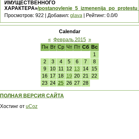
ИМУЩЕСТВЕННОГО
ХАРАКТЕРА»
/postanovlenie_5_izmenenija_po_protestu
Просмотров
:
922
|
Добавил
:
glava
|
Рейтинг
:
0.0
/
0
Calendar
«
Февраль 2015
»
Пн
Вт
Ср
Чт
Пт
Сб
Вс
1
2
3
4
5
6
7
8
9
10
11
12
13
14
15
16
17
18
19
20
21
22
23
24
25
26
27
28
ПОЛНАЯ ВЕРСИЯ САЙТА
Хостинг от
uCoz