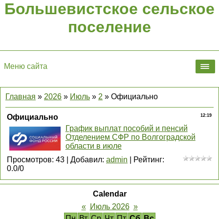
Большевистское сельское
поселение
Меню сайта
Главная
»
2026
»
Июль
»
2
» Официально
Официально
12:19
График выплат пособий и пенсий
Отделением СФР по Волгоградской
области в июле
Просмотров
:
43
|
Добавил
:
admin
|
Рейтинг
:
0.0
/
0
Calendar
«
Июль 2026
»
Пн
Вт
Ср
Чт
Пт
Сб
Вс