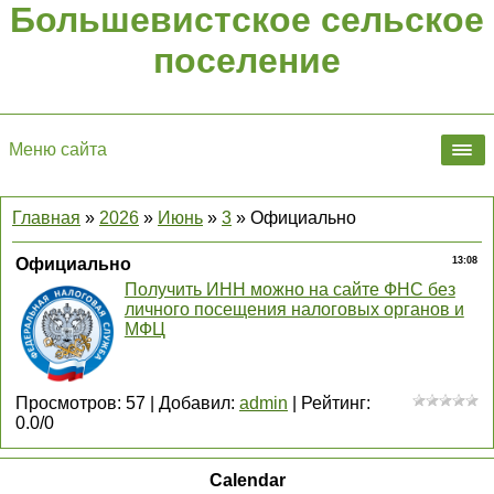
Большевистское сельское
поселение
Меню сайта
Главная
»
2026
»
Июнь
»
3
» Официально
Официально
13:08
Получить ИНН можно на сайте ФНС без
личного посещения налоговых органов и
МФЦ
Просмотров
:
57
|
Добавил
:
admin
|
Рейтинг
:
0.0
/
0
Calendar