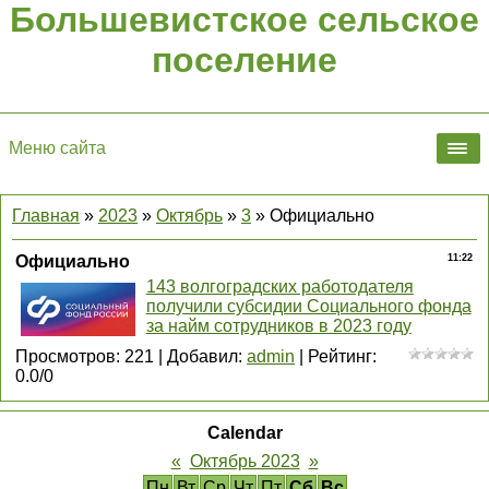
Большевистское сельское
поселение
Меню сайта
Главная
»
2023
»
Октябрь
»
3
» Официально
Официально
11:22
143 волгоградских работодателя
получили субсидии Социального фонда
за найм сотрудников в 2023 году
Просмотров
:
221
|
Добавил
:
admin
|
Рейтинг
:
0.0
/
0
Calendar
«
Октябрь 2023
»
Пн
Вт
Ср
Чт
Пт
Сб
Вс