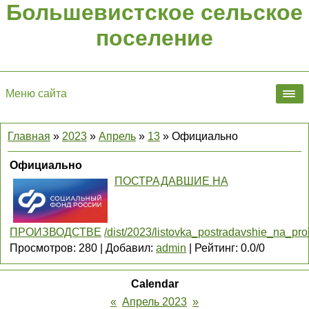
Большевистское сельское
поселение
Меню сайта
Главная
»
2023
»
Апрель
»
13
» Официально
Официально
ПОСТРАДАВШИЕ НА
ПРОИЗВОДСТВЕ
/dist/2023/listovka_postradavshie_na_pro
Просмотров
:
280
|
Добавил
:
admin
|
Рейтинг
:
0.0
/
0
Calendar
«
Апрель 2023
»