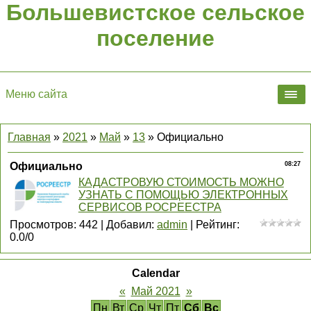
Большевистское сельское
поселение
Меню сайта
Главная
»
2021
»
Май
»
13
» Официально
Официально
08:27
КАДАСТРОВУЮ СТОИМОСТЬ МОЖНО
УЗНАТЬ С ПОМОЩЬЮ ЭЛЕКТРОННЫХ
СЕРВИСОВ РОСРЕЕСТРА
Просмотров
:
442
|
Добавил
:
admin
|
Рейтинг
:
0.0
/
0
Calendar
«
Май 2021
»
Пн
Вт
Ср
Чт
Пт
Сб
Вс