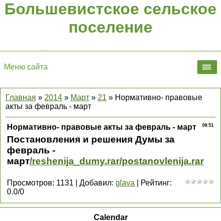
Большевистское сельское
поселение
Меню сайта
Главная
»
2014
»
Март
»
21
» Нормативно- правовые
акты за февраль - март
Нормативно- правовые акты за февраль - март
08:51
Постановления и решения Думы за
февраль -
март
/reshenija_dumy.rar
/postanovlenija.rar
Просмотров
:
1131
|
Добавил
:
glava
|
Рейтинг
:
0.0
/
0
Calendar