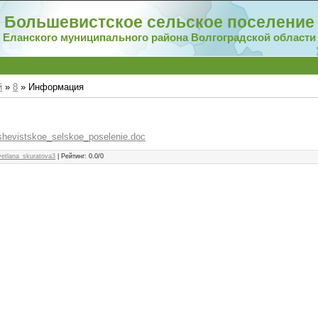
Большевистское сельское поселение
Еланского муниципального района Волгоградской области
й
»
8
» Информация
lshevistskoe_selskoe_poselenie.doc
vetlana_skuratova3
|
Рейтинг
:
0.0
/
0