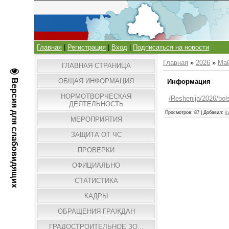
Главная
|
Регистрация
|
Вход
|
Подписаться на новости
Главная
»
2026
»
Ма
ГЛАВНАЯ СТРАНИЦА
ОБЩАЯ ИНФОРМАЦИЯ
Версия для слабовидящих
Информация
НОРМОТВОРЧЕСКАЯ
/Reshenija/2026/bo
ДЕЯТЕЛЬНОСТЬ
Просмотров
: 87 |
Добавил
:
s
МЕРОПРИЯТИЯ
ЗАЩИТА ОТ ЧС
ПРОВЕРКИ
ОФИЦИАЛЬНО
СТАТИСТИКА
КАДРЫ
ОБРАЩЕНИЯ ГРАЖДАН
ГРАДОСТРОИТЕЛЬНОЕ ЗО...