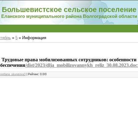
Большевистское сельское поселение
Еланского муниципального района Волгоградской области
тябрь
»
5
» Информация
Трудовые права мобилизованных сотрудников: особенности
обеспечения
/dist/2023/dlja_mobilizovannykh_reliz_30.08.2023.doc
svetlana_skuratova3
|
Рейтинг
:
0.0
/
0