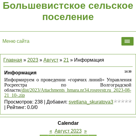
Большевистское сельское
поселение
Меню сайта
Главная
»
2023
»
Август
»
21
» Информация
Информация
14:30
Информируем о проведении «горячих линий» Управления
Росреестра по Волгоградской
области
/dist/2023/Attachments_hmara.nr34.rosreestr.ru_2023-08-
21_10-.zip
Просмотров
:
238
|
Добавил
:
svetlana_skuratova3
|
Рейтинг
:
0.0
/
0
Calendar
«
Август 2023
»