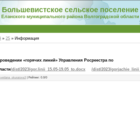
Большевистское сельское поселение
Еланского муниципального района Волгоградской области
й
»
25
» Информация
роведении «горячих линий» Управления Росреестра по
ласти
/dist/2023/gor.linii_15.05-19.05_to.docx
/dist/2023/gorjachie_lini
svetlana_skuratova3
|
Рейтинг
:
0.0
/
0