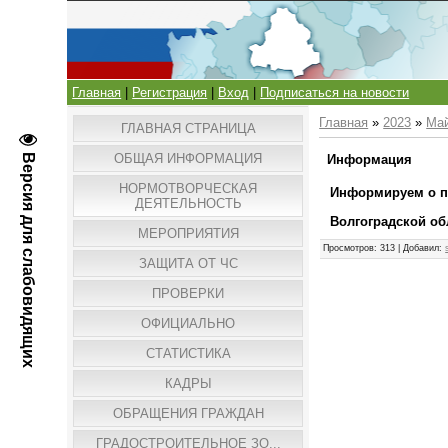
Главная
|
Регистрация
|
Вход
|
Подписаться на новости
Главная
»
2023
»
Ма
ГЛАВНАЯ СТРАНИЦА
ОБЩАЯ ИНФОРМАЦИЯ
Версия для слабовидящих
Информация
НОРМОТВОРЧЕСКАЯ
Информируем о п
ДЕЯТЕЛЬНОСТЬ
Волгоградской об
МЕРОПРИЯТИЯ
Просмотров
: 313 |
Добавил
:
ЗАЩИТА ОТ ЧС
ПРОВЕРКИ
ОФИЦИАЛЬНО
СТАТИСТИКА
КАДРЫ
ОБРАЩЕНИЯ ГРАЖДАН
ГРАДОСТРОИТЕЛЬНОЕ ЗО...