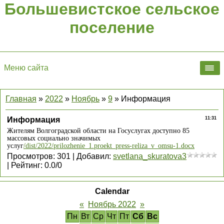
Большевистское сельское
поселение
Меню сайта
Главная
»
2022
»
Ноябрь
»
9
» Информация
Информация
11:31
Жителям Волгоградской области на Госуслугах доступно 85
массовых социально значимых
услуг
/dist/2022/prilozhenie_1.proekt_press-reliza_v_omsu-1.docx
Просмотров
:
301
|
Добавил
:
svetlana_skuratova3
|
Рейтинг
:
0.0
/
0
Calendar
«
Ноябрь 2022
»
Пн
Вт
Ср
Чт
Пт
Сб
Вс