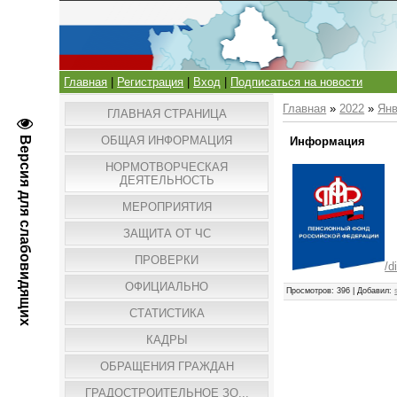
Главная
|
Регистрация
|
Вход
|
Подписаться на новости
Главная
»
2022
»
Ян
ГЛАВНАЯ СТРАНИЦА
ОБЩАЯ ИНФОРМАЦИЯ
Версия для слабовидящих
Информация
НОРМОТВОРЧЕСКАЯ
ДЕЯТЕЛЬНОСТЬ
МЕРОПРИЯТИЯ
ЗАЩИТА ОТ ЧС
ПРОВЕРКИ
/d
ОФИЦИАЛЬНО
Просмотров
: 396 |
Добавил
:
СТАТИСТИКА
КАДРЫ
ОБРАЩЕНИЯ ГРАЖДАН
ГРАДОСТРОИТЕЛЬНОЕ ЗО...