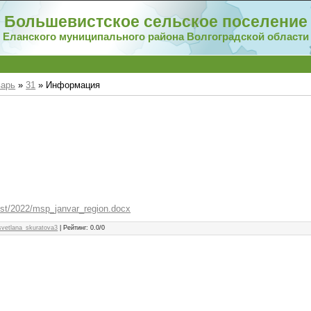
Большевистское сельское поселение
Еланского муниципального района Волгоградской области
варь
»
31
» Информация
ist/2022/msp_janvar_region.docx
svetlana_skuratova3
|
Рейтинг
:
0.0
/
0