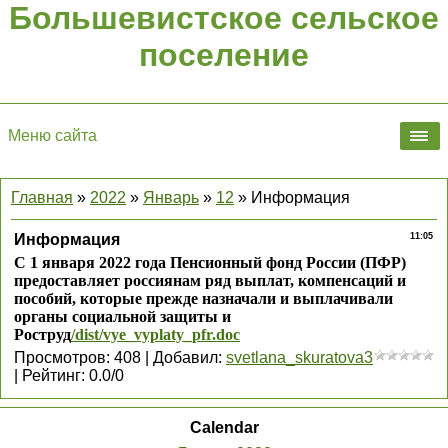
Большевистское сельское
поселение
Меню сайта
Главная
»
2022
»
Январь
»
12
» Информация
Информация
11:05
С 1 января 2022 года Пенсионный фонд России (ПФР)
предоставляет россиянам ряд выплат, компенсаций и
пособий, которые прежде назначали и выплачивали
органы социальной защиты и
Роструд
/dist/vye_vyplaty_pfr.doc
Просмотров
:
408
|
Добавил
:
svetlana_skuratova3
|
Рейтинг
:
0.0
/
0
Calendar