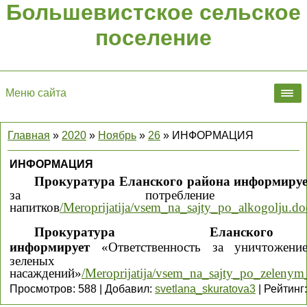
Большевистское сельское
поселение
Меню сайта
Главная
»
2020
»
Ноябрь
»
26
» ИНФОРМАЦИЯ
ИНФОРМАЦИЯ
Прокуратура Еланского района информиру
за потребление алко
напитков
/Meroprijatija/vsem_na_sajty_po_alkogolju.do
Прокуратура Еланског
информирует
«Ответственность за уничтожен
зеленых
насаждений»
/Meroprijatija/vsem_na_sajty_po_zelenym
Просмотров
:
588
|
Добавил
:
svetlana_skuratova3
|
Рейтинг
: