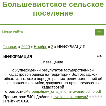
Большевистское сельское
поселение
Меню сайта
Главная
»
2020
»
Ноябрь
»
2
» ИНФОРМАЦИЯ
ИНФОРМАЦИЯ
07:53
Извещение
об утверждении результатов государственной
кадастровой оценки на территории Волгоградской
области, а также о порядке рассмотрения заявлений об
исправлении ошибок, допущенных при определении
кадастровой
стоимости.
/Meroprijatija/v_oms_informirovanie-pdf.io.pdf
Просмотров
:
540
|
Добавил
:
svetlana_skuratova3
|
Рейтинг
:
0.0
/
0