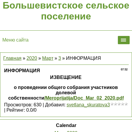
Большевистское сельское
поселение
Меню сайта
Главная
»
2020
»
Март
»
3
» ИНФОРМАЦИЯ
ИНФОРМАЦИЯ
07:52
ИЗВЕЩЕНИЕ
о проведении общего собрания участников
долевой
собственности
/Meroprijatija/Doc_Mar_02_2020.pdf
Просмотров
:
630
|
Добавил
:
svetlana_skuratova3
|
Рейтинг
:
0.0
/
0
Calendar