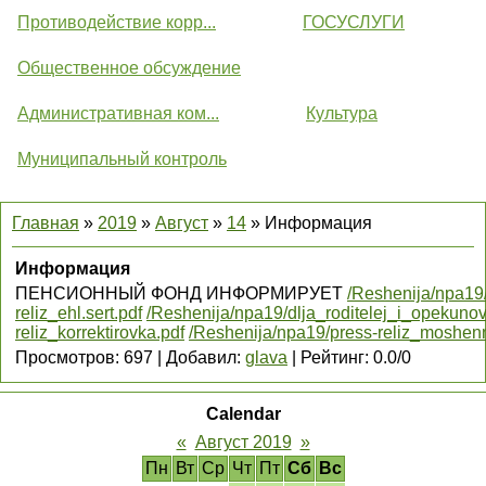
Противодействие корр...
ГОСУСЛУГИ
Общественное обсуждение
Административная ком...
Культура
Муниципальный контроль
Главная
»
2019
»
Август
»
14
» Информация
Информация
ПЕНСИОННЫЙ ФОНД ИНФОРМИРУЕТ
/Reshenija/npa19/
reliz_ehl.sert.pdf
/Reshenija/npa19/dlja_roditelej_i_opekuno
reliz_korrektirovka.pdf
/Reshenija/npa19/press-reliz_moshenn
Просмотров
:
697
|
Добавил
:
glava
|
Рейтинг
:
0.0
/
0
Calendar
«
Август 2019
»
Пн
Вт
Ср
Чт
Пт
Сб
Вс