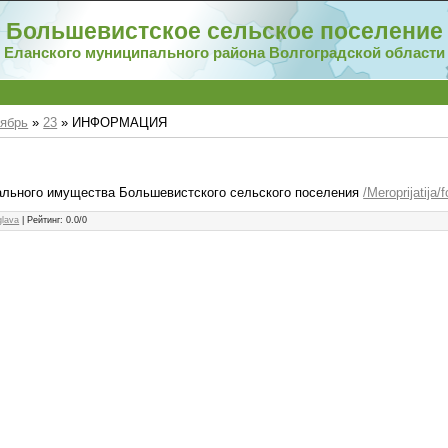
Большевистское сельское поселение
Еланского муниципального района Волгоградской области
ябрь
»
23
» ИНФОРМАЦИЯ
ального имущества Большевистского сельского поселения
/Meroprijatija/
glava
|
Рейтинг
:
0.0
/
0