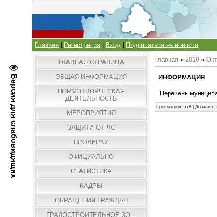
Главная
|
Регистрация
|
Вход
|
Подписаться на новости
Главная
»
2018
»
Окт
ГЛАВНАЯ СТРАНИЦА
ОБЩАЯ ИНФОРМАЦИЯ
Версия для слабовидящих
ИНФОРМАЦИЯ
НОРМОТВОРЧЕСКАЯ
Перечень муницип
ДЕЯТЕЛЬНОСТЬ
Просмотров
: 778 |
Добавил
:
МЕРОПРИЯТИЯ
ЗАЩИТА ОТ ЧС
ПРОВЕРКИ
ОФИЦИАЛЬНО
СТАТИСТИКА
КАДРЫ
ОБРАЩЕНИЯ ГРАЖДАН
ГРАДОСТРОИТЕЛЬНОЕ ЗО...