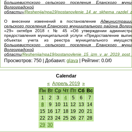
Большевистского сельского поселения Еланского муни
Волгоградской
области»
/Reshenija/npa19/postanovlenie_14_ar_skhema_razdel_
О внесении изменений в постановление
Администраци
сельского поселения Еланского муниципального района Волг
«29» октября 2018 г. № 45 «Об утверждении администра
предоставления муниципальной услуги «Предоставление выпи
объектах учета из реестра муниципального имуще
Большевистского сельского поселения Еланского муни
Волгоградской
области
/Reshenija/npa19/postanovlenie_15_izm_v_ar_2019_post
Просмотров
:
750
|
Добавил
:
glava
|
Рейтинг
:
0.0
/
0
Calendar
«
Апрель 2019
»
Пн
Вт
Ср
Чт
Пт
Сб
Вс
1
2
3
4
5
6
7
8
9
10
11
12
13
14
15
16
17
18
19
20
21
22
23
24
25
26
27
28
29
30