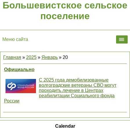
Большевистское сельское
поселение
Меню сайта
Главная
»
2025
»
Январь
»
20
Официально
С 2025 года демобилизованные
волгоградские ветераны СВО могут
проходить лечение в Центрах
реабилитации Социального фонда
России
Calendar