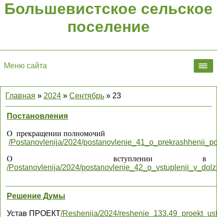
Большевистское сельское
поселение
Меню сайта
Главная
»
2024
»
Сентябрь
»
23
Постановления
О прекращении полномочий
/Postanovlenija/2024/postanovlenie_41_o_prekrashhenii_p
О вступлении в до
/Postanovlenija/2024/postanovlenie_42_o_vstuplenii_v_dolz
Решение Думы
Устав ПРОЕКТ
/Reshenija/2024/reshenie_133.49_proekt_us