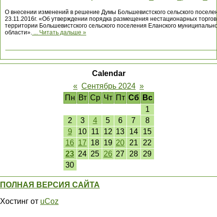
О внесении изменений в решение
Думы Большевистского сельского посел
23.11.2016г. «Об утверждении порядка размещения нестационарных торгов
территории
Большевистского сельского поселения Еланского муниципально
области
».
...
Читать дальше »
Calendar
«
Сентябрь 2024
»
Пн
Вт
Ср
Чт
Пт
Сб
Вс
1
2
3
4
5
6
7
8
9
10
11
12
13
14
15
16
17
18
19
20
21
22
23
24
25
26
27
28
29
30
ПОЛНАЯ ВЕРСИЯ САЙТА
Хостинг от
uCoz