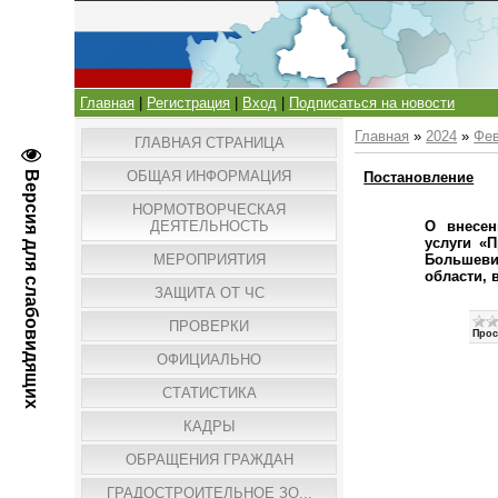
Главная
|
Регистрация
|
Вход
|
Подписаться на новости
Главная
»
2024
»
Фе
ГЛАВНАЯ СТРАНИЦА
ОБЩАЯ ИНФОРМАЦИЯ
Версия для слабовидящих
Постановление
НОРМОТВОРЧЕСКАЯ
О внесен
ДЕЯТЕЛЬНОСТЬ
услуги «
Большеви
МЕРОПРИЯТИЯ
области, 
ЗАЩИТА ОТ ЧС
ПРОВЕРКИ
Прос
ОФИЦИАЛЬНО
СТАТИСТИКА
КАДРЫ
ОБРАЩЕНИЯ ГРАЖДАН
ГРАДОСТРОИТЕЛЬНОЕ ЗО...