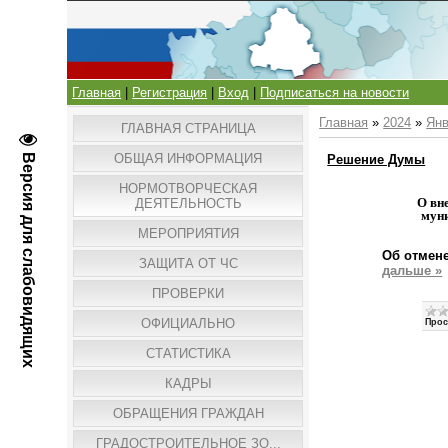
Главная
|
Регистрация
|
Вход
|
Подписаться на новости
Главная
»
2024
»
Ян
ГЛАВНАЯ СТРАНИЦА
ОБЩАЯ ИНФОРМАЦИЯ
Версия для слабовидящих
Решение Думы
НОРМОТВОРЧЕСКАЯ
О вн
ДЕЯТЕЛЬНОСТЬ
муни
МЕРОПРИЯТИЯ
Об отмене
ЗАЩИТА ОТ ЧС
дальше »
ПРОВЕРКИ
ОФИЦИАЛЬНО
Прос
СТАТИСТИКА
КАДРЫ
ОБРАЩЕНИЯ ГРАЖДАН
ГРАДОСТРОИТЕЛЬНОЕ ЗО...