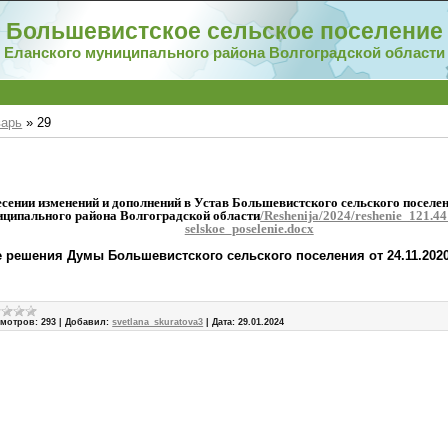
Большевистское сельское поселение
Еланского муниципального района Волгоградской области
варь
»
29
есении изменений и дополнений в Устав Большевистского сельского поселе
ципального района Волгоградской области
/Reshenija/2024/reshenie_121.44
selskoe_poselenie.docx
 решения Думы Большевистского сельского поселения от 2
4
.
11
.20
2
мотров:
293
|
Добавил:
svetlana_skuratova3
|
Дата:
29.01.2024