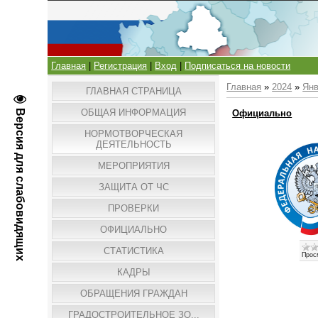
Главная
|
Регистрация
|
Вход
|
Подписаться на новости
Главная
»
2024
»
Ян
ГЛАВНАЯ СТРАНИЦА
ОБЩАЯ ИНФОРМАЦИЯ
Версия для слабовидящих
Официально
НОРМОТВОРЧЕСКАЯ
ДЕЯТЕЛЬНОСТЬ
МЕРОПРИЯТИЯ
ЗАЩИТА ОТ ЧС
ПРОВЕРКИ
ОФИЦИАЛЬНО
СТАТИСТИКА
Прос
КАДРЫ
ОБРАЩЕНИЯ ГРАЖДАН
ГРАДОСТРОИТЕЛЬНОЕ ЗО...