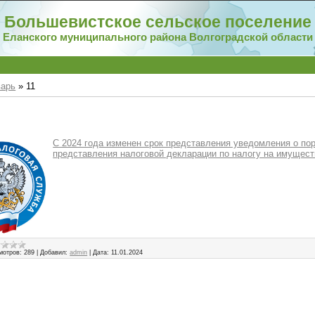
Большевистское сельское поселение
Еланского муниципального района Волгоградской области
варь
»
11
С 2024 года изменен срок представления уведомления о по
представления налоговой декларации по налогу на имущест
мотров:
289
|
Добавил:
admin
|
Дата:
11.01.2024