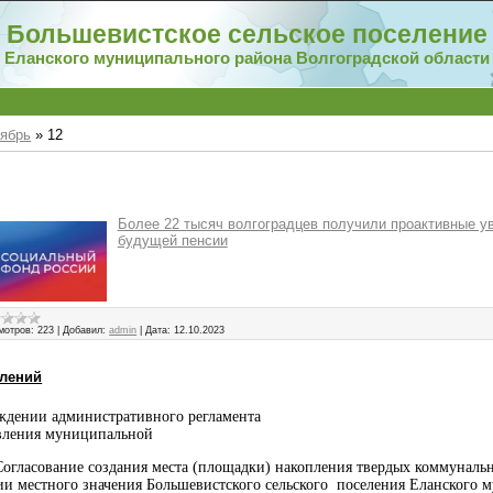
Большевистское сельское поселение
Еланского муниципального района Волгоградской области
ябрь
»
12
Более 22 тысяч волгоградцев получили проактивные у
будущей пенсии
мотров:
223
|
Добавил:
admin
|
Дата:
12.10.2023
влений
ждении административного регламента
вления муниципальной
Согласование создания места (площадки) накопления твердых коммуналь
ии местного значения Большевистского сельского поселения Еланского 