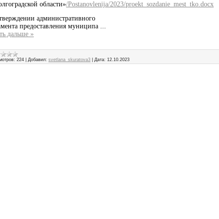
олгоградской области»
/Postanovlenija/2023/proekt_sozdanie_mest_tko.docx
тверждении административного
амента предоставления муниципа
...
ть дальше »
мотров:
224
|
Добавил:
svetlana_skuratova3
|
Дата:
12.10.2023