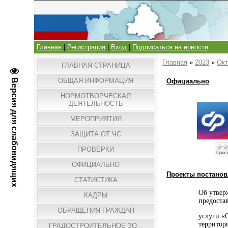
Главная
|
Регистрация
|
Вход
|
Подписаться на новости
Главная
»
2023
»
Окт
ГЛАВНАЯ СТРАНИЦА
ОБЩАЯ ИНФОРМАЦИЯ
Версия для слабовидящих
Официально
НОРМОТВОРЧЕСКАЯ
ДЕЯТЕЛЬНОСТЬ
МЕРОПРИЯТИЯ
ЗАЩИТА ОТ ЧС
ПРОВЕРКИ
Прос
ОФИЦИАЛЬНО
Проекты постано
СТАТИСТИКА
Об утвер
КАДРЫ
предоста
ОБРАЩЕНИЯ ГРАЖДАН
услуги «
территор
ГРАДОСТРОИТЕЛЬНОЕ ЗО...