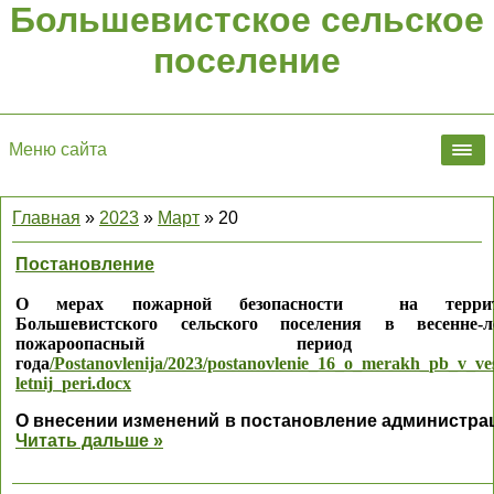
Большевистское сельское
поселение
Меню сайта
Главная
»
2023
»
Март
»
20
Постановление
О мерах пожарной безопасности на террит
Большевистского сельского поселения в весенне-л
пожароопасный период 2
года
/Postanovlenija/2023/postanovlenie_16_o_merakh_pb_v_ve
letnij_peri.docx
О внесении изменений в постановление администр
Читать дальше »