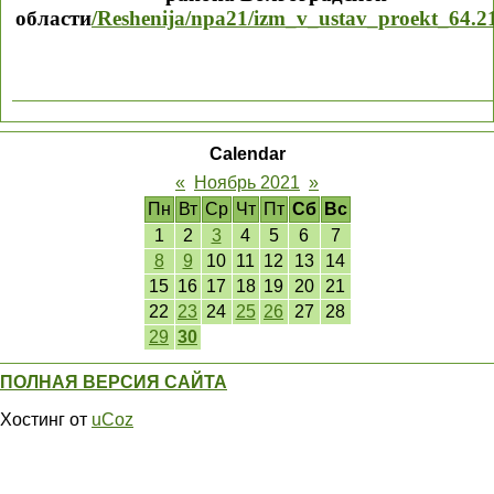
области
/Reshenija/npa21/izm_v_ustav_proekt_64.2
Calendar
«
Ноябрь 2021
»
Пн
Вт
Ср
Чт
Пт
Сб
Вс
1
2
3
4
5
6
7
8
9
10
11
12
13
14
15
16
17
18
19
20
21
22
23
24
25
26
27
28
29
30
ПОЛНАЯ ВЕРСИЯ САЙТА
Хостинг от
uCoz