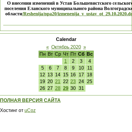
О внесении изменений в Устав Большевистского сельског
поселения Еланского муниципального района Волгоградск
области
/Reshenija/npa20/izmenenija_v_ustav_ot_29.10.2020.d
Calendar
«
Октябрь 2020
»
Пн
Вт
Ср
Чт
Пт
Сб
Вс
1
2
3
4
5
6
7
8
9
10
11
12
13
14
15
16
17
18
19
20
21
22
23
24
25
26
27
28
29
30
31
ПОЛНАЯ ВЕРСИЯ САЙТА
Хостинг от
uCoz