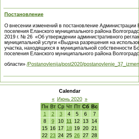
Постановление
О внесении изменений в постановление Администрации 
поселения Еланского муниципального района Волгоград
2019 г. № 26 «Об утверждении административного регла
муниципальной услуги «Выдача разрешения на использов
участка, находящихся в муниципальной собственности Б
поселения Еланского муниципального района Волгоградс
области»
/Postanovlenija/post2020/postanovlenie_37_izmen
Calendar
«
Июнь 2020
»
Пн
Вт
Ср
Чт
Пт
Сб
Вс
1
2
3
4
5
6
7
8
9
10
11
12
13
14
15
16
17
18
19
20
21
22
23
24
25
26
27
28