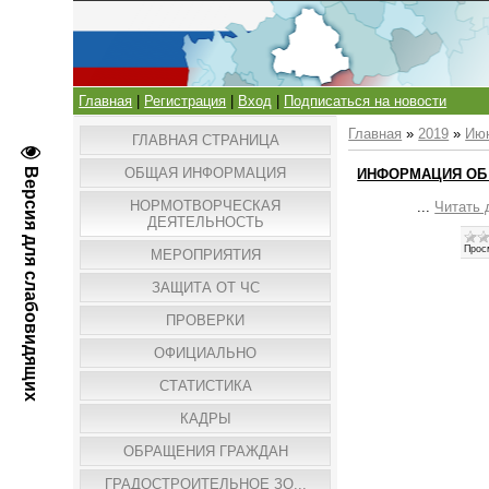
Главная
|
Регистрация
|
Вход
|
Подписаться на новости
Главная
»
2019
»
Ию
ГЛАВНАЯ СТРАНИЦА
ОБЩАЯ ИНФОРМАЦИЯ
Версия для слабовидящих
ИНФОРМАЦИЯ ОБ 
НОРМОТВОРЧЕСКАЯ
...
Читать 
ДЕЯТЕЛЬНОСТЬ
Прос
МЕРОПРИЯТИЯ
ЗАЩИТА ОТ ЧС
ПРОВЕРКИ
ОФИЦИАЛЬНО
СТАТИСТИКА
КАДРЫ
ОБРАЩЕНИЯ ГРАЖДАН
ГРАДОСТРОИТЕЛЬНОЕ ЗО...