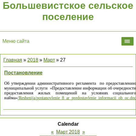
Большевистское сельское
поселение
Меню сайта
Главная
»
2018
»
Март
»
27
Постановление
Об утверждении административного регламента
по предоставлени
муниципальной услуги
«Предоставление информации об очередности
предоставления жилых помещений на условиях социального
найма»
/Reshenija/postanovlenie_8_ar_predostavlenie_informacii_ob_oc.doc
Calendar
«
Март 2018
»