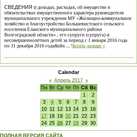
СВЕДЕНИЯ о
доходах, расходах, об имуществе и
обязательствах имущественного характера руководителя
муниципального учреждения МУ «Жилищно-коммунальное
хозяйство и благоустройство Большевистского сельского
поселения Еланского муниципального района
Волгоградской области» , его супруги (супруга) и
несовершеннолетних детей за период с 1 января 2016 года
по 31 декабря 2016 года&nbs
...
Читать дальше »
Calendar
«
Апрель 2017
»
Пн
Вт
Ср
Чт
Пт
Сб
Вс
1
2
3
4
5
6
7
8
9
10
11
12
13
14
15
16
17
18
19
20
21
22
23
24
25
26
27
28
29
30
ПОЛНАЯ ВЕРСИЯ САЙТА