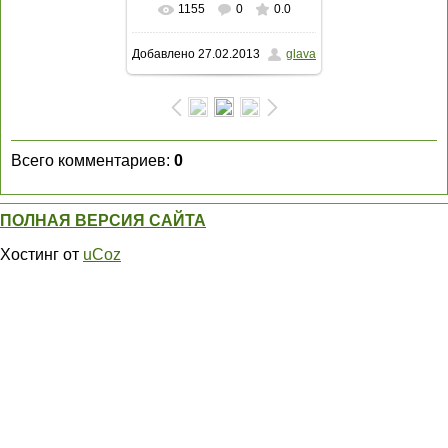
1155
0
0.0
В реальном размере
Добавлено
27.02.2013
glava
1600x1200
/ 448.5Kb
Всего комментариев
:
0
ПОЛНАЯ ВЕРСИЯ САЙТА
Хостинг от
uCoz