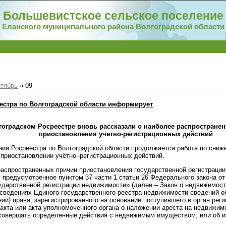
Большевистское сельское поселение
Еланского муниципального района Волгоградской области
тябрь
»
09
естра по Волгоградской области информирует
гоградском Росреестре вновь рассказали о наиболее распростране
приостановления учетно-регистрационных действий
нии Росреестра по Волгоградской области продолжается работа по сни
 приостановлении учётно–регистрационных действий.
распространенных причин приостановления государственной регистрации
 предусмотренное пунктом 37 части 1 статьи 26 Федерального закона от
ударственной регистрации недвижимости» (далее – Закон о недвижимости
 сведениях Единого государственного реестра недвижимости сведений о
ии) права, зарегистрированного на основании поступившего в орган рег
 акта или акта уполномоченного органа о наложении ареста на недвижим
 совершать определенные действия с недвижимым имуществом, или об 