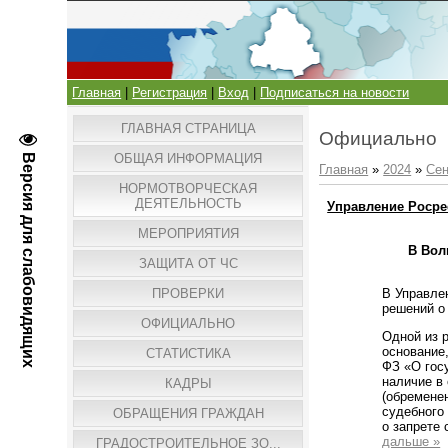
Главная
|
Регистрация
|
Вход
|
Подписаться на новости
ГЛАВНАЯ СТРАНИЦА
Официально
ОБЩАЯ ИНФОРМАЦИЯ
Версия для слабовидящих
Главная
»
2024
»
Сен
НОРМОТВОРЧЕСКАЯ
ДЕЯТЕЛЬНОСТЬ
Управление Росре
МЕРОПРИЯТИЯ
В Вол
ЗАЩИТА ОТ ЧС
В Управле
ПРОВЕРКИ
решений о
ОФИЦИАЛЬНО
Одной из 
основание,
СТАТИСТИКА
ФЗ «О гос
наличие в
КАДРЫ
(обременен
судебного
ОБРАЩЕНИЯ ГРАЖДАН
о запрете
дальше »
ГРАДОСТРОИТЕЛЬНОЕ ЗО...