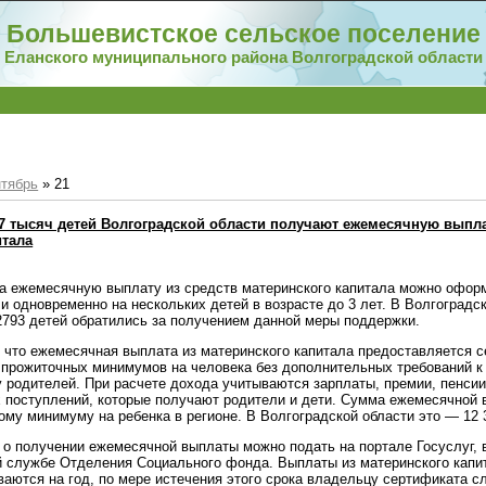
Большевистское сельское поселение
Еланского муниципального района Волгоградской области
тябрь
»
21
,7 тысяч детей Волгоградской области получают ежемесячную выпла
итала
да ежемесячную выплату из средств материнского капитала можно офор
и одновременно на нескольких детей в возрасте до 3 лет. В Волгоградс
2793 детей обратились за получением данной меры поддержки.
 что ежемесячная выплата из материнского капитала предоставляется 
 прожиточных минимумов на человека без дополнительных требований к 
 родителей. При расчете дохода учитываются зарплаты, премии, пенсии
х поступлений, которые получают родители и дети. Сумма ежемесячной
ому минимуму на ребенка в регионе. В Волгоградской области это — 12 
 о получении ежемесячной выплаты можно подать на портале Госуслуг,
й службе Отделения Социального фонда. Выплаты из материнского капи
ваются на год, по мере истечения этого срока владельцу сертификата с