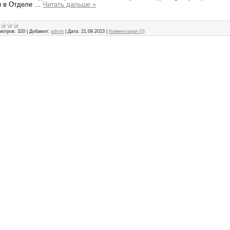
я в Отделе
...
Читать дальше »
мотров:
320
|
Добавил:
admin
|
Дата:
21.09.2023
|
Комментарии (0)