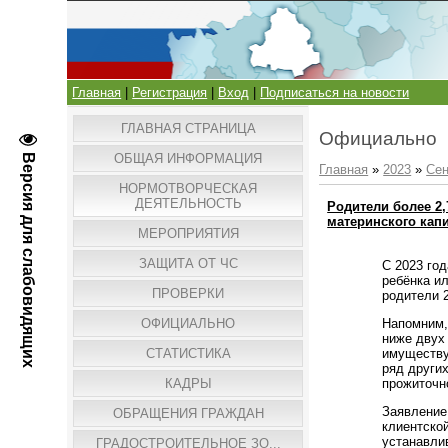
Главная
|
Регистрация
|
Вход
|
Подписаться на новости
ГЛАВНАЯ СТРАНИЦА
Официально
ОБЩАЯ ИНФОРМАЦИЯ
Версия для слабовидящих
Главная
»
2023
»
Сен
НОРМОТВОРЧЕСКАЯ
ДЕЯТЕЛЬНОСТЬ
Родители более 2
материнского кап
МЕРОПРИЯТИЯ
ЗАЩИТА ОТ ЧС
С 2023 го
ребёнка ил
ПРОВЕРКИ
родители 
Напомним,
ОФИЦИАЛЬНО
ниже двух
имуществу
СТАТИСТИКА
ряд други
прожиточн
КАДРЫ
Заявление
ОБРАЩЕНИЯ ГРАЖДАН
клиентско
устанавли
ГРАДОСТРОИТЕЛЬНОЕ ЗО...