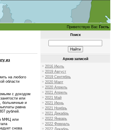
Приветствую Вас
Гость
Поиск
Архив записей
ту из
2016 Июль
2019 Август
2019 Сентябрь
мить на любого
кой области
2020 Март
2020 Апрель
2021 Апрель
семьям с доходом
2021 Май
занятости или
, больничные и
2021 Июнь
 выплаты равна
2021 Ноябрь
307 рублей.
2021 Декабрь
2022 Январь
 в МФЦ или
2022 Февраль
тала
ледует снова
2022 Декабрь