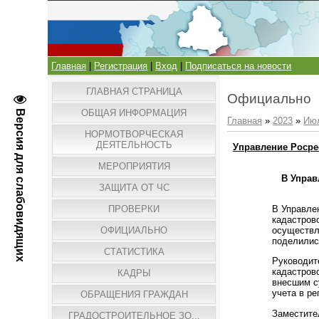
Главная
|
Регистрация
|
Вход
|
Подписаться на новости
ГЛАВНАЯ СТРАНИЦА
Официально
ОБЩАЯ ИНФОРМАЦИЯ
Версия для слабовидящих
Главная
»
2023
»
Ию
НОРМОТВОРЧЕСКАЯ
ДЕЯТЕЛЬНОСТЬ
Управление Росре
МЕРОПРИЯТИЯ
В Управ
ЗАЩИТА ОТ ЧС
В Управле
ПРОВЕРКИ
кадастров
осуществл
ОФИЦИАЛЬНО
поделилис
СТАТИСТИКА
Руководит
кадастров
КАДРЫ
внесшим с
учета в р
ОБРАЩЕНИЯ ГРАЖДАН
Заместите
ГРАДОСТРОИТЕЛЬНОЕ ЗО...