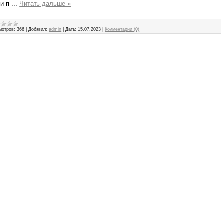
ии п
...
Читать дальше »
мотров:
366
|
Добавил:
admin
|
Дата:
15.07.2023
|
Комментарии (0)