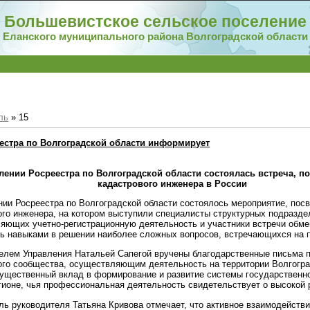
Большевистское сельское поселение
Еланского муниципального района Волгоградской области
ль
»
15
естра по Волгоградской области информирует
лении Росреестра по Волгоградской области состоялась встреча, 
кадастрового инженера в России
нии Росреестра по Волгоградской области состоялось мероприятие, по
ого инженера, на котором выступили специалисты структурных подразде
яющих учетно-регистрационную деятельность и участники встречи обме
ь навыками в решении наиболее сложных вопросов, встречающихся на п
елем Управления Натальей Сапегой вручены благодарственные письма 
ого сообщества, осуществляющим деятельность на территории Волгогра
ущественный вклад в формирование и развитие системы государственно
егионе, чья профессиональная деятельность свидетельствует о высокой 
ль руководителя Татьяна Кривова отмечает, что активное взаимодействи